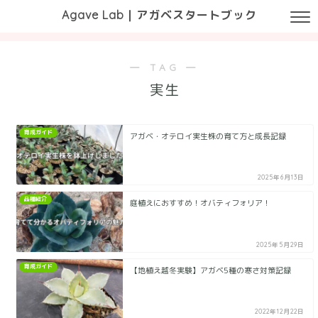
Agave Lab｜アガベスタートブック
― TAG ―
実生
育成ガイド
アガベ・オテロイ実生株の育て方と成長記録
2025年6月13日
品種紹介
庭植えにおすすめ！オバティフォリア！
2025年5月29日
育成ガイド
【地植え越冬実験】アガベ5種の寒さ対策記録
2022年12月22日