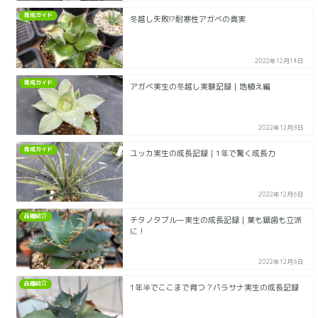
育成ガイド
冬越し失敗!?耐寒性アガベの真実
2022年12月14日
育成ガイド
アガベ実生の冬越し実験記録｜地植え編
2022年12月8日
育成ガイド
ユッカ実生の成長記録｜1年で驚く成長力
2022年12月6日
品種紹介
チタノタブルー実生の成長記録｜葉も鋸歯も立派
に！
2022年12月6日
品種紹介
1年半でここまで育つ？パラサナ実生の成長記録