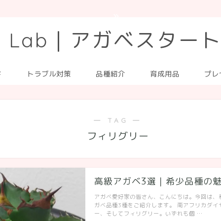
ve Lab｜アガベスター
ド
トラブル対策
品種紹介
育成用品
プレ
― TAG ―
フィリグリー
高級アガベ3選｜希少品種の
アガベ愛好家の皆さん、こんにちは。今回は、
ガベ品種3種をご紹介します。 南アフリカダイ
ー、そしてフィリグリー。いずれも個 …