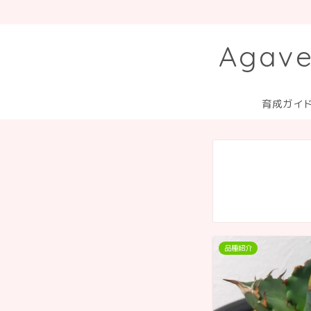
Aga
育成ガイ
品種紹介