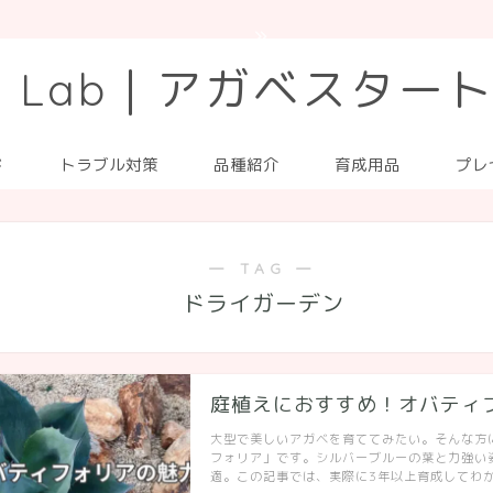
ve Lab｜アガベスター
ド
トラブル対策
品種紹介
育成用品
プレ
― TAG ―
ドライガーデン
庭植えにおすすめ！オバティ
大型で美しいアガベを育ててみたい。そんな方
フォリア」です。シルバーブルーの葉と力強い
適。この記事では、実際に3年以上育成してわか