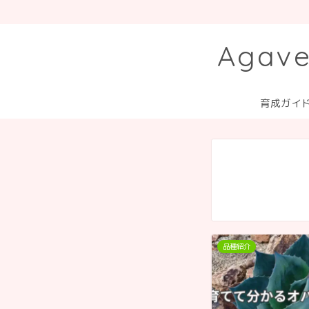
Aga
育成ガイ
品種紹介