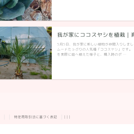
我が家にココスヤシを植栽｜
5月5日、我が家に新しい植物が仲間入りしま
ムードたっぷりの人気種「ココスヤシ」です。
を実際に庭へ植えた様子と、購入時のポ …
特定商取引法に基づく表記
|
|
|