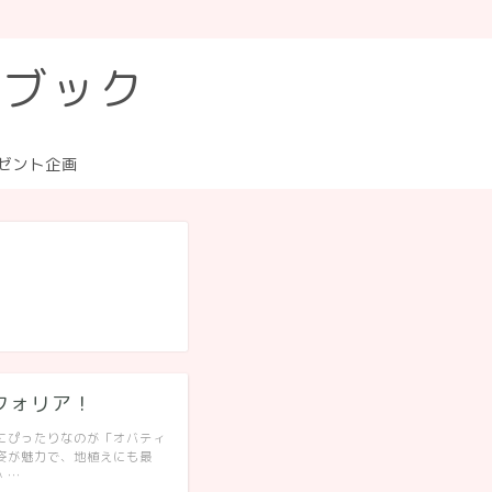
トブック
ゼント企画
フォリア！
にぴったりなのが「オバティ
姿が魅力で、地植えにも最
 …